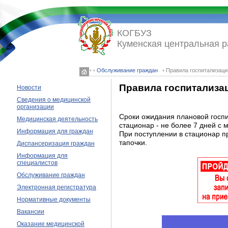
КОГБУЗ
Куменская центральная 
◦ ◦
Обслуживание граждан
◦ Правила госпитализаци
Правила госпитализац
Новости
Сведения о медицинской
организации
Сроки ожидания плановой госпи
Медицинская деятельность
стационар - не более 7 дней с
Информация для граждан
При поступлении в стационар пр
тапочки.
Диспансеризация граждан
Информация для
специалистов
Обслуживание граждан
Электронная регистратура
Нормативные документы
Вакансии
Оказание медицинской