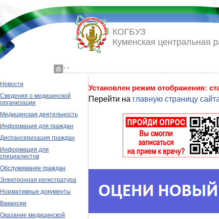
КОГБУЗ
Куменская центральная 
◦ ◦
Новости
Установлен режим отображения: с
Сведения о медицинской
Перейти на
главную страницу сайт
организации
Медицинская деятельность
Информация для граждан
Диспансеризация граждан
Информация для
специалистов
Обслуживание граждан
Электронная регистратура
Нормативные документы
Вакансии
Оказание медицинской