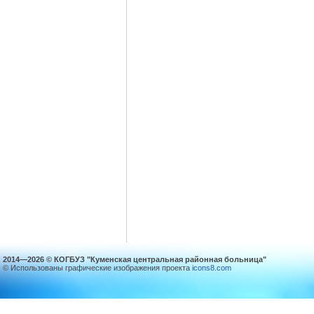
2014—2026 © КОГБУЗ "Куменская центральная районная больница"
© Использованы графические изображения проекта
icons8.com