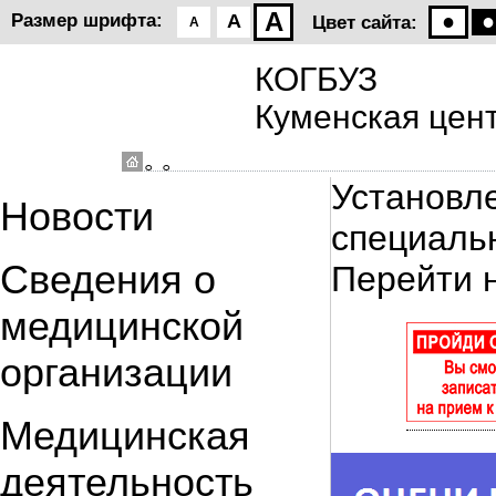
A
●
●
Размер шрифта:
A
Цвет сайта:
A
КОГБУЗ
Куменская цен
◦ ◦
Установл
Новости
специаль
Сведения о
Перейти 
медицинской
организации
Медицинская
деятельность